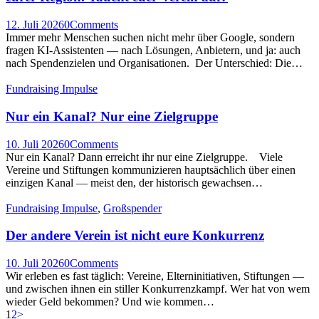
12. Juli 2026
0
Comments
Immer mehr Menschen suchen nicht mehr über Google, sondern
fragen KI-Assistenten — nach Lösungen, Anbietern, und ja: auch
nach Spendenzielen und Organisationen. Der Unterschied: Die…
Fundraising Impulse
Nur ein Kanal? Nur eine Zielgruppe
10. Juli 2026
0
Comments
Nur ein Kanal? Dann erreicht ihr nur eine Zielgruppe. Viele
Vereine und Stiftungen kommunizieren hauptsächlich über einen
einzigen Kanal — meist den, der historisch gewachsen…
Fundraising Impulse
,
Großspender
Der andere Verein ist nicht eure Konkurrenz
10. Juli 2026
0
Comments
Wir erleben es fast täglich: Vereine, Elterninitiativen, Stiftungen —
und zwischen ihnen ein stiller Konkurrenzkampf. Wer hat von wem
wieder Geld bekommen? Und wie kommen…
Seitennummerierung
Page
Page
1
2
>