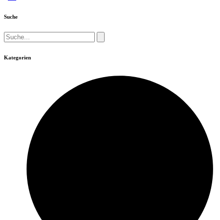
der
Suche
Beiträge
Suche...
Kategorien