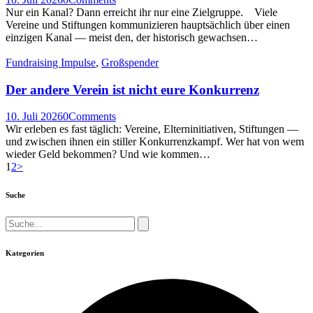
Nur ein Kanal? Dann erreicht ihr nur eine Zielgruppe. Viele
Vereine und Stiftungen kommunizieren hauptsächlich über einen
einzigen Kanal — meist den, der historisch gewachsen…
Fundraising Impulse
,
Großspender
Der andere Verein ist nicht eure Konkurrenz
10. Juli 2026
0
Comments
Wir erleben es fast täglich: Vereine, Elterninitiativen, Stiftungen —
und zwischen ihnen ein stiller Konkurrenzkampf. Wer hat von wem
wieder Geld bekommen? Und wie kommen…
Seitennummerierung
Page
Page
1
2
>
der
Suche
Beiträge
Suche...
Kategorien